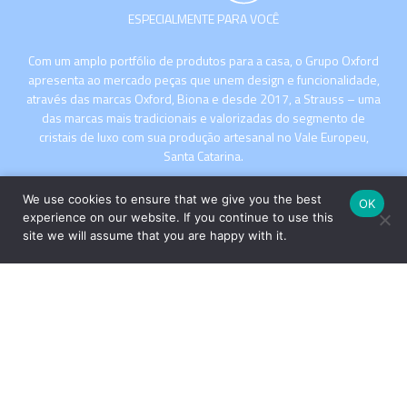
ESPECIALMENTE PARA VOCÊ
Com um amplo portfólio de produtos para a casa, o Grupo Oxford
apresenta ao mercado peças que unem design e funcionalidade,
através das marcas Oxford, Biona e desde 2017, a Strauss – uma
das marcas mais tradicionais e valorizadas do segmento de
cristais de luxo com sua produção artesanal no Vale Europeu,
Santa Catarina.
We use cookies to ensure that we give you the best
OK
experience on our website. If you continue to use this
site we will assume that you are happy with it.
INSTITUCIONAL
COMPRE
Copyright © 2026