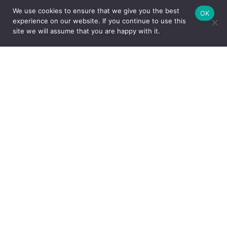
We use cookies to ensure that we give you the best
OK
experience on our website. If you continue to use this
site we will assume that you are happy with it.
FEITO COM CARINHO PELA
ESPECIALMENTE PARA VOCÊ
Com um amplo portfólio de produtos para a casa, o Grupo Oxford
apresenta ao mercado peças que unem design e funcionalidade,
através das marcas Oxford, Biona e desde 2017, a Strauss – uma
das marcas mais tradicionais e valorizadas do segmento de
cristais de luxo com sua produção artesanal no Vale Europeu,
Santa Catarina.
INSTITUCIONAL