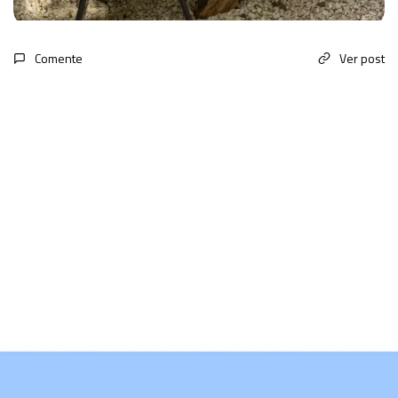
Comente
Ver post