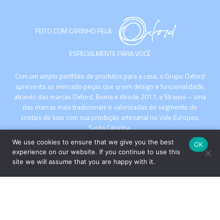
FEITO COM CARINHO PELA
ESPECIALMENTE PARA VOCÊ
Com um amplo portfólio de produtos para a casa, o Grupo Oxford
apresenta ao mercado peças que unem design e funcionalidade,
através das marcas Oxford, Biona e desde 2017, a Strauss – uma
das marcas mais tradicionais e valorizadas do segmento de
cristais de luxo com sua produção artesanal no Vale Europeu,
Santa Catarina.
We use cookies to ensure that we give you the best
OK
experience on our website. If you continue to use this
site we will assume that you are happy with it.
INSTITUCIONAL