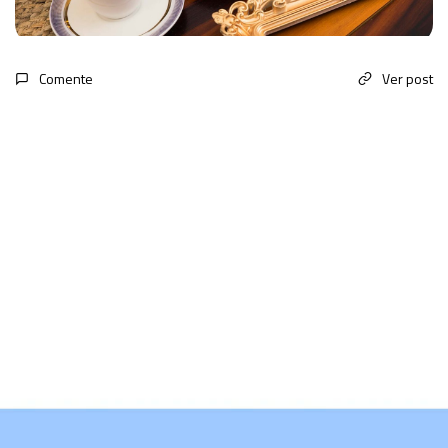
Comente
Ver post