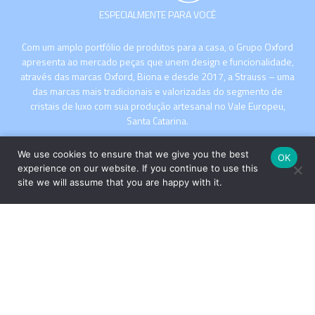
ESPECIALMENTE PARA VOCÊ
Com um amplo portfólio de produtos para a casa, o Grupo Oxford
apresenta ao mercado peças que unem design e funcionalidade,
através das marcas Oxford, Biona e desde 2017, a Strauss – uma
das marcas mais tradicionais e valorizadas do segmento de
cristais de luxo com sua produção artesanal no Vale Europeu,
Santa Catarina.
We use cookies to ensure that we give you the best
OK
experience on our website. If you continue to use this
site we will assume that you are happy with it.
INSTITUCIONAL
COMPRE
Copyright © 2026