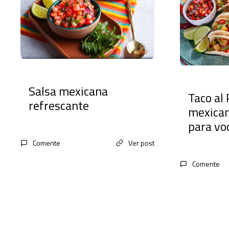
Salsa mexicana
Taco al 
refrescante
mexican
para vo
Comente
Ver post
Comente