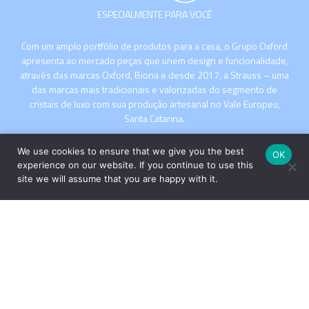
ESPECIALMENTE PARA VOCÊ
Com um amplo portfólio de produtos para a casa, o Grupo Oxford
apresenta ao mercado peças que unem design e funcionalidade,
através das marcas Oxford, Biona e desde 2017, a Strauss – uma
das marcas mais tradicionais e valorizadas do segmento de
cristais de luxo com sua produção artesanal no Vale Europeu,
Santa Catarina.
We use cookies to ensure that we give you the best
OK
experience on our website. If you continue to use this
site we will assume that you are happy with it.
INSTITUCIONAL
COMPRE
Copyright © 2026