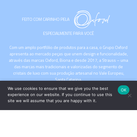
FEITO COM CARINHO PELA
ESPECIALMENTE PARA VOCÊ
Com um amplo portfólio de produtos para a casa, o Grupo Oxford
apresenta ao mercado peças que unem design e funcionalidade,
através das marcas Oxford, Biona e desde 2017, a Strauss – uma
das marcas mais tradicionais e valorizadas do segmento de
cristais de luxo com sua produção artesanal no Vale Europeu,
Santa Catarina.
We use cookies to ensure that we give you the best
OK
experience on our website. If you continue to use this
site we will assume that you are happy with it.
INSTITUCIONAL