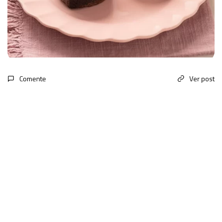
Comente
Ver post