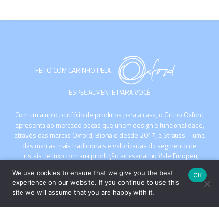
FEITO COM CARINHO PELA
ESPECIALMENTE PARA VOCÊ
Com um amplo portfólio de produtos para a casa, o Grupo Oxford
apresenta ao mercado peças que unem design e funcionalidade,
através das marcas Oxford, Biona e desde 2017, a Strauss – uma
das marcas mais tradicionais e valorizadas do segmento de
cristais de luxo com sua produção artesanal no Vale Europeu,
Santa Catarina.
We use cookies to ensure that we give you the best
OK
experience on our website. If you continue to use this
site we will assume that you are happy with it.