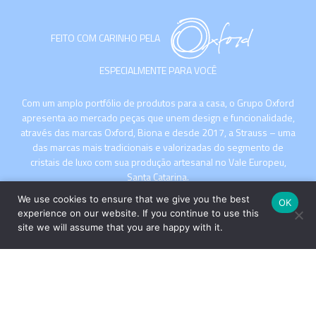
FEITO COM CARINHO PELA
ESPECIALMENTE PARA VOCÊ
Com um amplo portfólio de produtos para a casa, o Grupo Oxford
apresenta ao mercado peças que unem design e funcionalidade,
através das marcas Oxford, Biona e desde 2017, a Strauss – uma
das marcas mais tradicionais e valorizadas do segmento de
cristais de luxo com sua produção artesanal no Vale Europeu,
Santa Catarina.
We use cookies to ensure that we give you the best
OK
experience on our website. If you continue to use this
site we will assume that you are happy with it.
INSTITUCIONAL
COMPRE