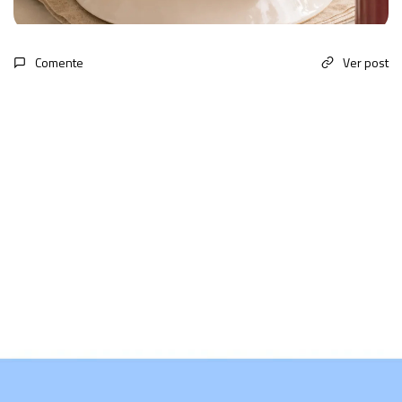
Comente
Ver post