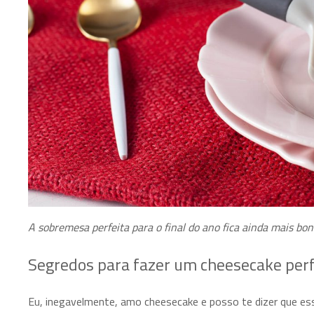
A sobremesa perfeita para o final do ano fica ainda mais bo
Segredos para fazer um cheesecake perf
Eu, inegavelmente, amo cheesecake e posso te dizer que ess