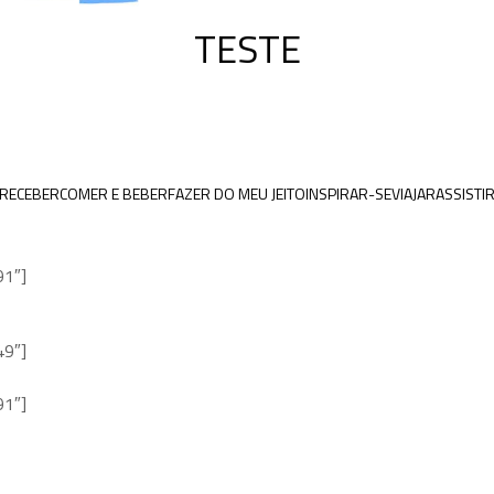
TESTE
RECEBER
COMER E BEBER
FAZER DO MEU JEITO
INSPIRAR-SE
VIAJAR
ASSISTI
91″]
49″]
91″]