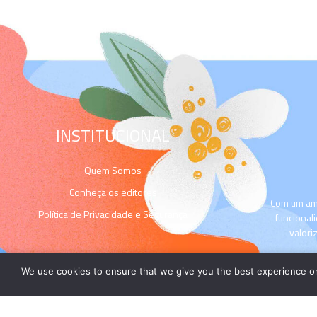
INSTITUCIONAL
Quem Somos
Conheça os editores
Com um amp
Política de Privacidade e Segurança
funcional
valori
We use cookies to ensure that we give you the best experience on 