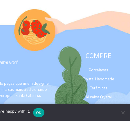
COMPRE
PARA VOCÊ
Porcelanas
Crystal Handmade
ado peças que unem design e
Cerâmicas
 marcas mais tradicionais e
Europeu, Santa Catarina.
Alumina Crystal
Cookware
re happy with it.
OK
Biona