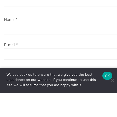
Nome
*
E-mail
*
Salvar meus dados neste navegador para a próxima vez
We use cookies to ensure that we give you the best
OK
que eu comentar.
experience on our website. If you continue to use this
site we will assume that you are happy with it.